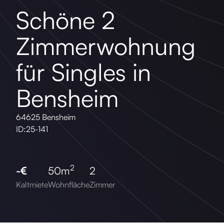
Schöne 2
Zimmerwohnung
für Singles in
Bensheim
64625 Bensheim
ID:
25-141
2
-
€
50
m
2
Kaltmiete
Wohnfläche
Zimmer