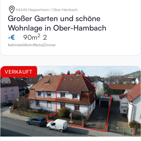
64646 Heppenheim / Ober-Hambach
Großer Garten und schöne
Wohnlage in Ober-Hambach
2
-
€
90
m
2
Kaltmiete
Wohnfläche
Zimmer
VERKAUFT