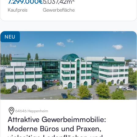
7.299.000
€
5.037,42
m
Kaufpreis
Gewerbefläche
NEU
64646 Heppenheim
Attraktive Gewerbeimmobilie:
Moderne Büros und Praxen,