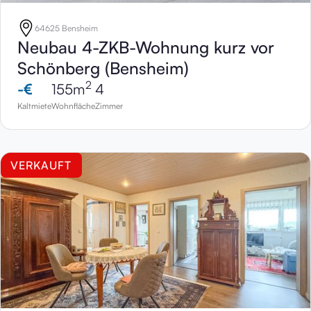
64625 Bensheim
Neubau 4-ZKB-Wohnung kurz vor
Schönberg (Bensheim)
2
-
€
155
m
4
Kaltmiete
Wohnfläche
Zimmer
VERKAUFT