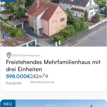
55543 Bad Kreuznach
Freistehendes Mehrfamilienhaus mit
drei Einheiten
2
598.000
€
242
m
9
Wohnfläche
Zimmer
Kaufpreis
NEU