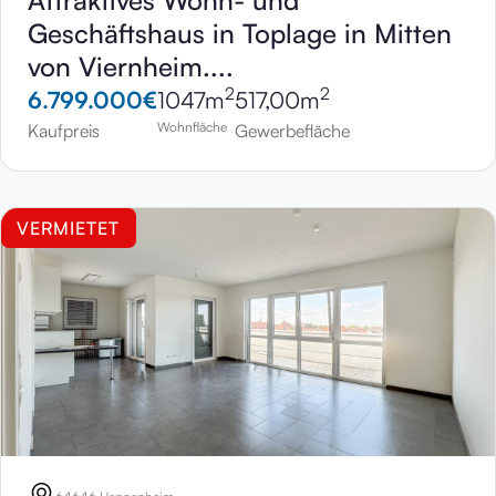
Attraktives Wohn- und
Geschäftshaus in Toplage in Mitten
von Viernheim....
2
2
6.799.000
€
1047
m
517,00
m
Wohnfläche
Kaufpreis
Gewerbefläche
VERMIETET