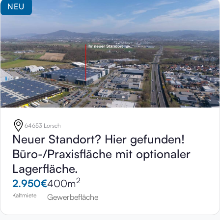
NEU
64653 Lorsch
Neuer Standort? Hier gefunden!
Büro-/Praxisfläche mit optionaler
Lagerfläche.
2
2.950
€
400
m
Kaltmiete
Gewerbefläche