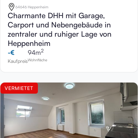
64646 Heppenheim
Charmante DHH mit Garage,
Carport und Nebengebäude in
zentraler und ruhiger Lage von
Heppenheim
2
-
€
94
m
Wohnfläche
Kaufpreis
VERMIETET