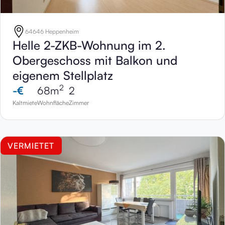
64646 Heppenheim
Helle 2-ZKB-Wohnung im 2.
Obergeschoss mit Balkon und
eigenem Stellplatz
2
-
€
68
m
2
Kaltmiete
Wohnfläche
Zimmer
VERMIETET