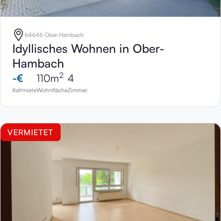
64646 Ober-Hambach
Idyllisches Wohnen in Ober-
Hambach
2
-
€
110
m
4
Kaltmiete
Wohnfläche
Zimmer
VERMIETET