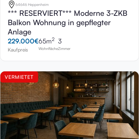
64646 Heppenheim
*** RESERVIERT*** Moderne 3-ZKB
Balkon Wohnung in gepflegter
Anlage
2
229.000
€
65
m
3
Wohnfläche
Zimmer
Kaufpreis
VERMIETET