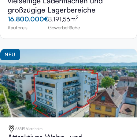
vielseitige Ladenflächen und
großzügige Lagerbereiche
2
16.800.000
€
8.191,56
m
Kaufpreis
Gewerbefläche
NEU
68519 Viernheim