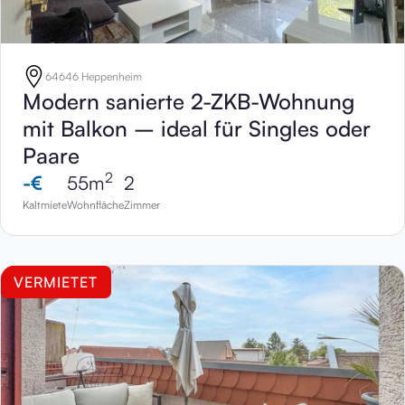
64646 Heppenheim
Modern sanierte 2-ZKB-Wohnung
mit Balkon – ideal für Singles oder
Paare
2
-
€
55
m
2
Kaltmiete
Wohnfläche
Zimmer
VERMIETET