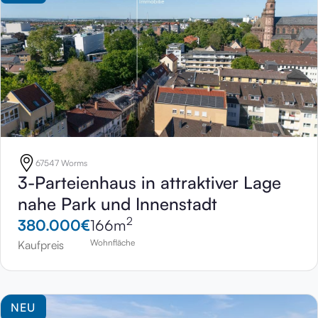
67547 Worms
3-Parteienhaus in attraktiver Lage
nahe Park und Innenstadt
2
380.000
€
166
m
Wohnfläche
Kaufpreis
NEU