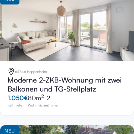
64646 Heppenheim
Moderne 2-ZKB-Wohnung mit zwei
Balkonen und TG-Stellplatz
2
1.050
€
80
m
2
Kaltmiete
Wohnfläche
Zimmer
NEU