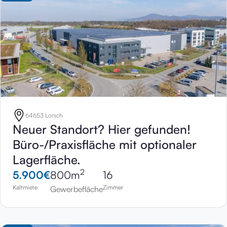
64653 Lorsch
Neuer Standort? Hier gefunden!
Büro-/Praxisfläche mit optionaler
Lagerfläche.
2
5.900
€
800
m
16
Kaltmiete
Zimmer
Gewerbefläche