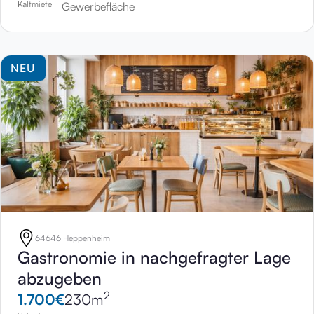
Kaltmiete
Gewerbefläche
NEU
64646 Heppenheim
Gastronomie in nachgefragter Lage
abzugeben
2
1.700
€
230
m