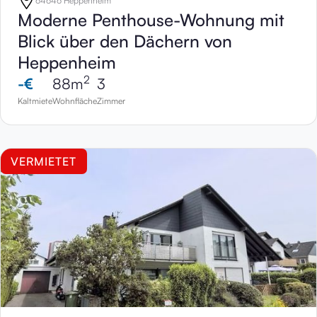
64646 Heppenheim
Moderne Penthouse-Wohnung mit
Blick über den Dächern von
Heppenheim
2
-
€
88
m
3
Kaltmiete
Wohnfläche
Zimmer
VERMIETET