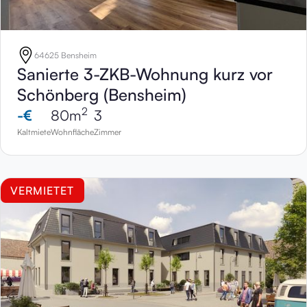
64625 Bensheim
Sanierte 3-ZKB-Wohnung kurz vor
Schönberg (Bensheim)
2
-
€
80
m
3
Kaltmiete
Wohnfläche
Zimmer
VERMIETET