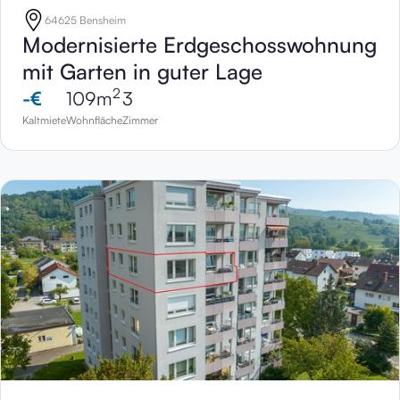
64625 Bensheim
Modernisierte Erdgeschosswohnung
mit Garten in guter Lage
2
-
€
109
m
3
Kaltmiete
Wohnfläche
Zimmer