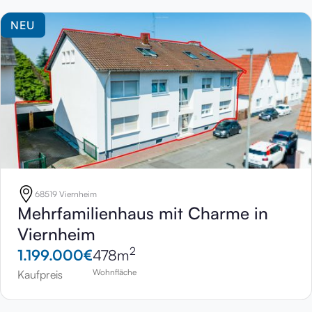
NEU
68519 Viernheim
Mehrfamilienhaus mit Charme in
Viernheim
2
1.199.000
€
478
m
Wohnfläche
Kaufpreis