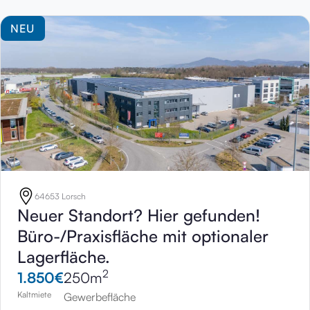
NEU
64653 Lorsch
Neuer Standort? Hier gefunden!
Büro-/Praxisfläche mit optionaler
Lagerfläche.
2
1.850
€
250
m
Kaltmiete
Gewerbefläche