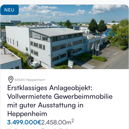
NEU
64646 Heppenheim
Erstklassiges Anlageobjekt:
Vollvermietete Gewerbeimmobilie
mit guter Ausstattung in
Heppenheim
2
3.499.000
€
2.458,00
m