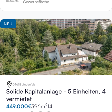
Kaltmiete
Gewerbefläche
NEU
64678 Lindenfels
Solide Kapitalanlage - 5 Einheiten, 4
vermietet
2
449.000
€
396
m
14