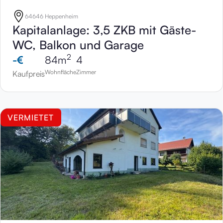
64646 Heppenheim
Kapitalanlage: 3,5 ZKB mit Gäste-
WC, Balkon und Garage
2
-
€
84
m
4
Wohnfläche
Zimmer
Kaufpreis
VERMIETET