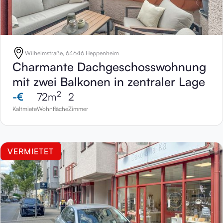
Wilhelmstraße, 64646 Heppenheim
Charmante Dachgeschosswohnung
mit zwei Balkonen in zentraler Lage
2
-
€
72
m
2
Kaltmiete
Wohnfläche
Zimmer
VERMIETET